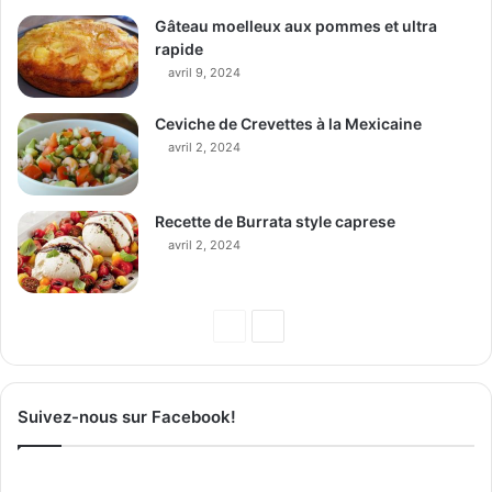
Gâteau moelleux aux pommes et ultra
rapide
avril 9, 2024
Ceviche de Crevettes à la Mexicaine
avril 2, 2024
Recette de Burrata style caprese
avril 2, 2024
P
P
a
a
g
g
Suivez-nous sur Facebook!
e
e
p
s
r
u