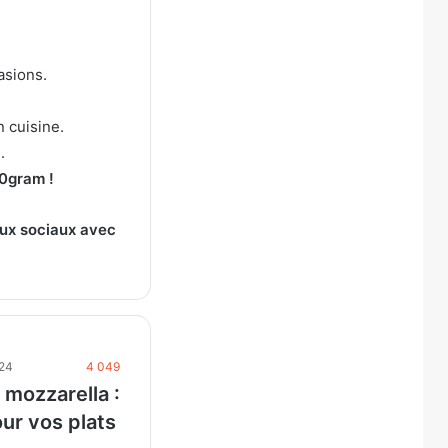
asions.
 cuisine.
.
50gram !
ux sociaux avec
024
4 049
 mozzarella :
ur vos plats