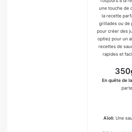
Toujours à la r
une touche de c
la recette parf
grillades ou de
pour créer des j
optiez pour un a
recettes de sau
rapides et fac
350g
En quête de la
parte
Aïoli:
Une sauc