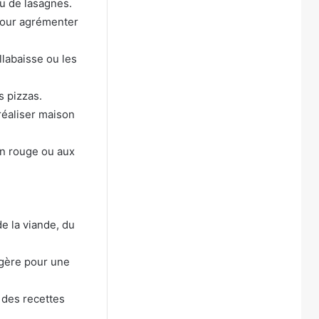
u de lasagnes.
 pour agrémenter
labaisse ou les
s pizzas.
réaliser maison
in rouge ou aux
e la viande, du
égère pour une
 des recettes