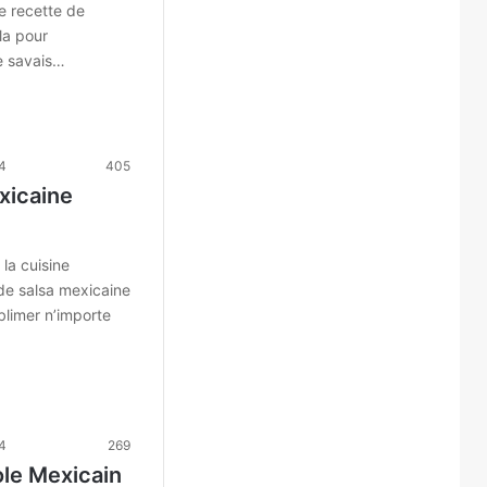
e recette de
la pour
e savais…
24
405
xicaine
la cuisine
de salsa mexicaine
ublimer n’importe
24
269
le Mexicain