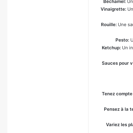
Béchamel:
Une
Vinaigrette:
Un 
Rouille:
Une sau
Pesto:
U
Ketchup:
Un in
Sauces pour v
Tenez compte d
Pensez à la t
Variez les pl