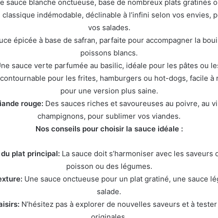
 sauce blanche onctueuse, base de nombreux plats gratinés o
classique indémodable, déclinable à l’infini selon vos envies,
vos salades.
ce épicée à base de safran, parfaite pour accompagner la bouil
poissons blancs.
ne sauce verte parfumée au basilic, idéale pour les pâtes ou le
contournable pour les frites, hamburgers ou hot-dogs, facile à 
pour une version plus saine.
iande rouge:
Des sauces riches et savoureuses au poivre, au v
champignons, pour sublimer vos viandes.
Nos conseils pour choisir la sauce idéale :
u plat principal:
La sauce doit s’harmoniser avec les saveurs d
poisson ou des légumes.
exture:
Une sauce onctueuse pour un plat gratiné, une sauce l
salade.
aisirs:
N’hésitez pas à explorer de nouvelles saveurs et à tester
originales.