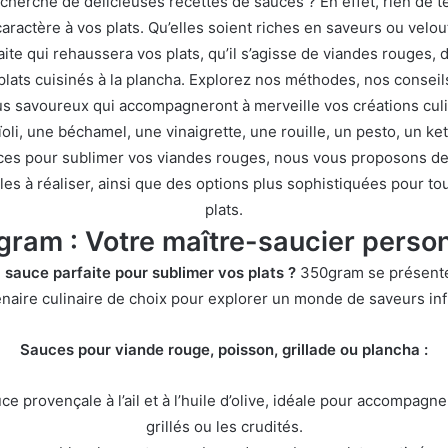
echerche de délicieuses recettes de sauces ? En effet, rien de t
aractère à vos plats. Qu’elles soient riches en saveurs ou velo
aite qui rehaussera vos plats, qu’il s’agisse de viandes rouges,
 plats cuisinés à la plancha. Explorez nos méthodes, nos conseil
us savoureux qui accompagneront à merveille vos créations cul
ïoli, une béchamel, une vinaigrette, une rouille, un pesto, un ke
ces pour sublimer vos viandes rouges, nous vous proposons de
iles à réaliser, ainsi que des options plus sophistiquées pour to
plats.
ram : Votre maître-saucier person
 sauce parfaite pour sublimer vos plats ?
350gram se présent
naire culinaire de choix pour explorer un monde de saveurs inf
Sauces pour viande rouge, poisson, grillade ou plancha :
e provençale à l’ail et à l’huile d’olive, idéale pour accompagne
grillés ou les crudités.