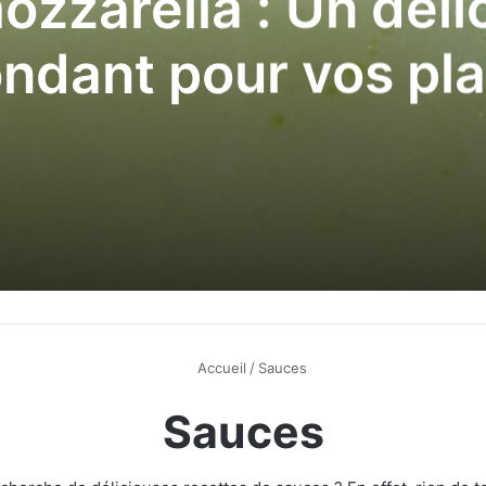
ozzarella : Un déli
ondant pour vos pla
Accueil
/
Sauces
Sauces