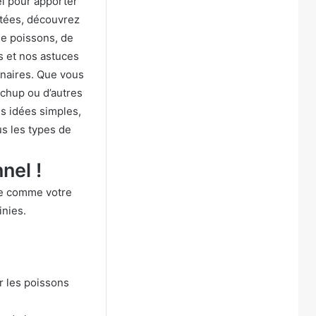
el pour apporter
utées, découvrez
 de poissons, de
s et nos astuces
inaires. Que vous
tchup ou d’autres
s idées simples,
us les types de
nel !
e comme votre
inies.
r les poissons