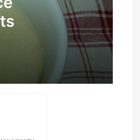
ce
ts