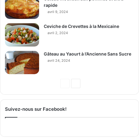
rapide
avril 9, 2024
Ceviche de Crevettes à la Mexicaine
avril 2, 2024
Gâteau au Yaourt à l’Ancienne Sans Sucre
avril 24, 2024
P
P
a
a
g
g
Suivez-nous sur Facebook!
e
e
p
s
r
u
é
i