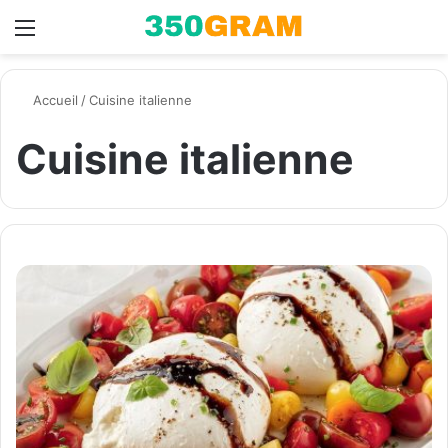
Menu
Switch skin
R
Accueil
/
Cuisine italienne
Cuisine italienne