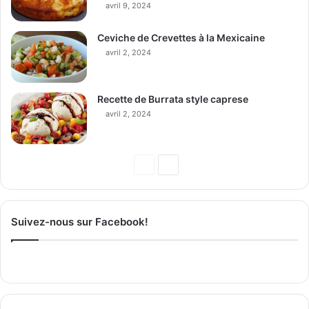
avril 9, 2024
Ceviche de Crevettes à la Mexicaine
avril 2, 2024
Recette de Burrata style caprese
avril 2, 2024
P
P
a
a
g
g
Suivez-nous sur Facebook!
e
e
p
s
r
u
é
i
c
v