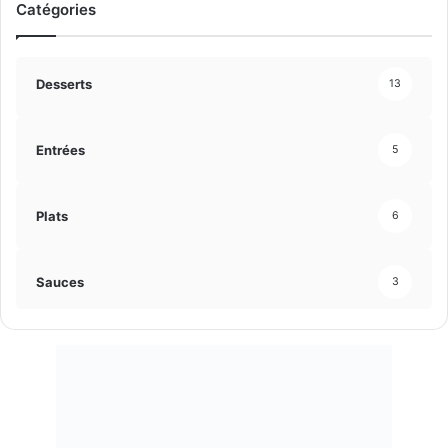
Catégories
é
a
d
n
e
t
Desserts
13
n
e
t
Entrées
5
e
Plats
6
Sauces
3