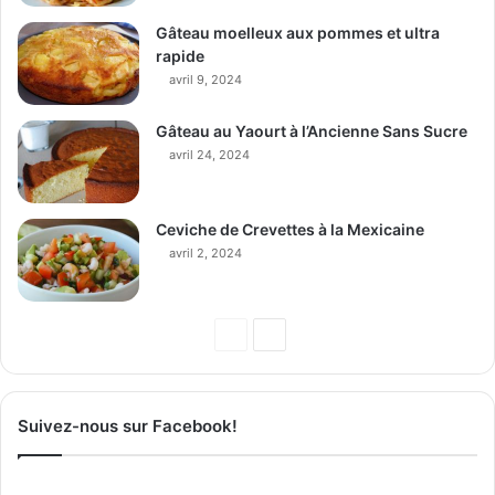
Gâteau moelleux aux pommes et ultra
rapide
avril 9, 2024
Gâteau au Yaourt à l’Ancienne Sans Sucre
avril 24, 2024
Ceviche de Crevettes à la Mexicaine
avril 2, 2024
P
P
a
a
g
g
Suivez-nous sur Facebook!
e
e
p
s
r
u