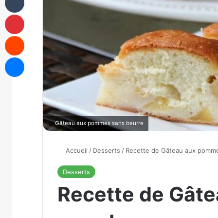
Pinterest
Reddit
Messenger
Gâteau aux pommes sans beurre
Accueil
/
Desserts
/
Recette de Gâteau aux pomme
Desserts
Recette de Gât