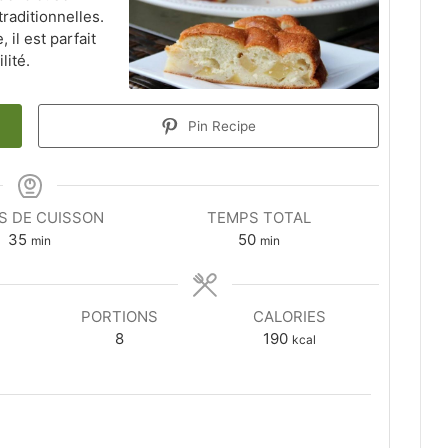
raditionnelles.
 il est parfait
lité.
Pin Recipe
S DE CUISSON
TEMPS TOTAL
minutes
minutes
35
50
min
min
PORTIONS
CALORIES
8
190
kcal