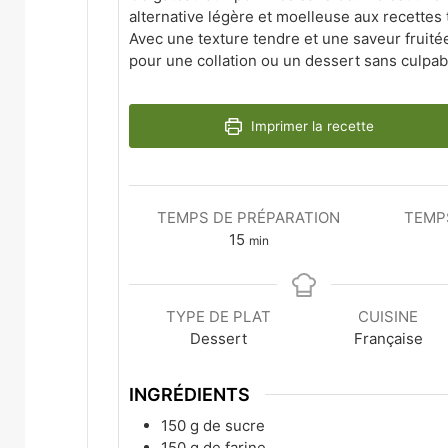
alternative légère et moelleuse aux recettes t
Avec une texture tendre et une saveur fruitée,
pour une collation ou un dessert sans culpabi
Imprimer la recette
TEMPS DE PRÉPARATION
TEMP
minutes
15
min
TYPE DE PLAT
CUISINE
Dessert
Française
INGRÉDIENTS
150
g
de sucre
150
g
de farine