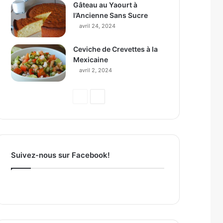
Gâteau au Yaourt à
l’Ancienne Sans Sucre
avril 24, 2024
Ceviche de Crevettes à la
Mexicaine
avril 2, 2024
P
P
a
a
g
g
e
e
p
s
Suivez-nous sur Facebook!
r
u
é
i
c
v
é
a
d
n