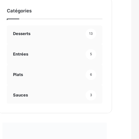
e
t
Catégories
n
e
t
Desserts
e
13
Entrées
5
Plats
6
Sauces
3