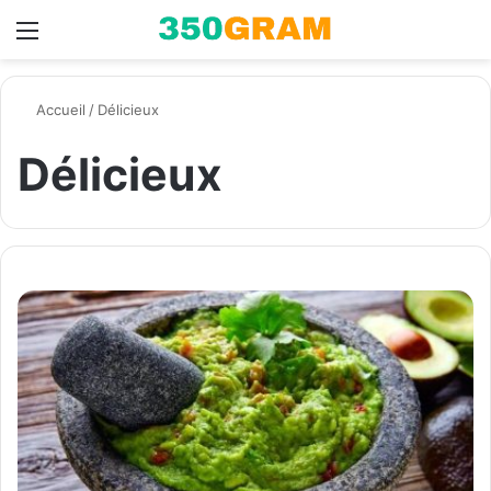
Menu
Switch skin
R
Accueil
/
Délicieux
Délicieux