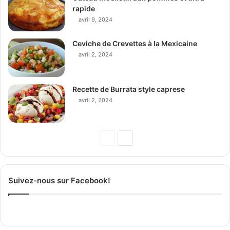
rapide
avril 9, 2024
Ceviche de Crevettes à la Mexicaine
avril 2, 2024
Recette de Burrata style caprese
avril 2, 2024
P
P
a
a
g
g
Suivez-nous sur Facebook!
e
e
p
s
r
u
é
i