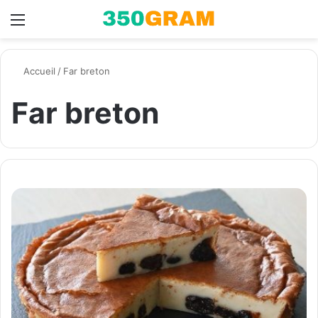
Menu
Switch skin
R
Accueil
/
Far breton
Far breton