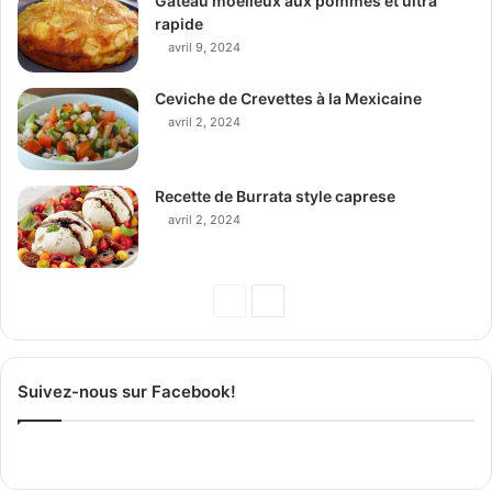
Gâteau moelleux aux pommes et ultra
rapide
avril 9, 2024
Ceviche de Crevettes à la Mexicaine
avril 2, 2024
Recette de Burrata style caprese
avril 2, 2024
P
P
a
a
g
g
Suivez-nous sur Facebook!
e
e
p
s
r
u
é
i