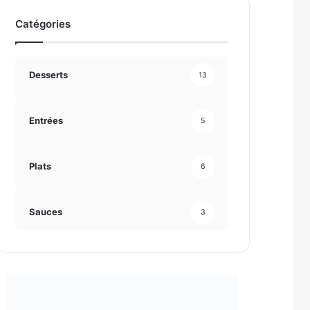
e
t
Catégories
n
e
t
Desserts
e
13
Entrées
5
Plats
6
Sauces
3