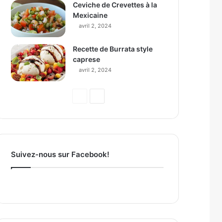
Ceviche de Crevettes à la
Mexicaine
avril 2, 2024
Recette de Burrata style
caprese
avril 2, 2024
P
P
a
a
g
g
e
e
p
s
Suivez-nous sur Facebook!
r
u
é
i
c
v
é
a
d
n