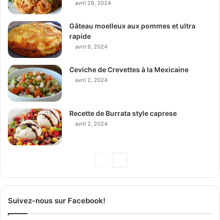
avril 26, 2024
Gâteau moelleux aux pommes et ultra
rapide
avril 9, 2024
Ceviche de Crevettes à la Mexicaine
avril 2, 2024
Recette de Burrata style caprese
avril 2, 2024
P
P
a
a
g
g
Suivez-nous sur Facebook!
e
e
p
s