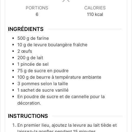
PORTIONS
CALORIES
6
110
kcal
INGRÉDIENTS
500
g
de farine
10
g
de levure boulangère fraîche
2
œufs
200
g
de lait
1
pincée de sel
75
g
de sucre en poudre
100
g
de beurre à température ambiante
3
pommes selon la taille
1
sachet de sucre vanillé
En poudre de sucre et de cannelle pour la
décoration.
INSTRUCTIONS
En premier lieu, ajoutez la levure au lait tiède et
laissez-la gonfler pendant 15 minutes.