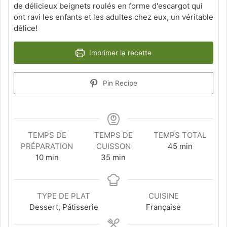
de délicieux beignets roulés en forme d'escargot qui
ont ravi les enfants et les adultes chez eux, un véritable
délice!
Imprimer la recette
Pin Recipe
TEMPS DE
TEMPS DE
TEMPS TOTAL
minutes
PRÉPARATION
CUISSON
45
min
minutes
minutes
10
min
35
min
TYPE DE PLAT
CUISINE
Dessert, Pâtisserie
Française