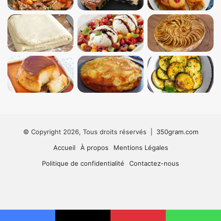
© Copyright 2026, Tous droits réservés |
350gram.com
Accueil
À propos
Mentions Légales
Politique de confidentialité
Contactez-nous
Facebook
X
Pinterest
Linkedin
Tumblr
Instagram
TikTok
Flipb