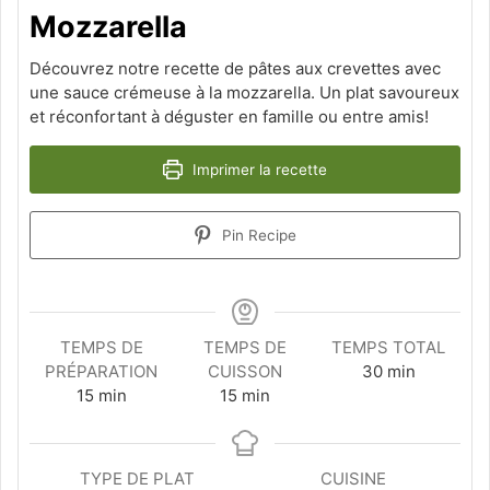
Mozzarella
Découvrez notre recette de pâtes aux crevettes avec
une sauce crémeuse à la mozzarella. Un plat savoureux
et réconfortant à déguster en famille ou entre amis!
Imprimer la recette
Pin Recipe
TEMPS DE
TEMPS DE
TEMPS TOTAL
minutes
PRÉPARATION
CUISSON
30
min
minutes
minutes
15
min
15
min
TYPE DE PLAT
CUISINE