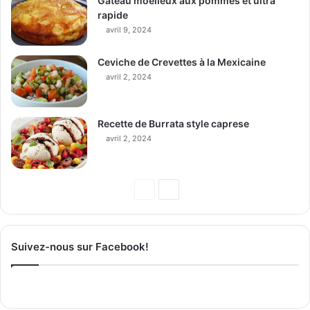
Gâteau moelleux aux pommes et ultra
rapide
avril 9, 2024
Ceviche de Crevettes à la Mexicaine
avril 2, 2024
Recette de Burrata style caprese
avril 2, 2024
P
P
a
a
g
g
Suivez-nous sur Facebook!
e
e
p
s
r
u
é
i