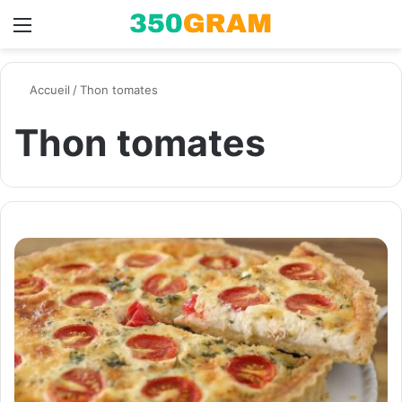
Menu
Switch skin
R
Accueil
/
Thon tomates
Thon tomates