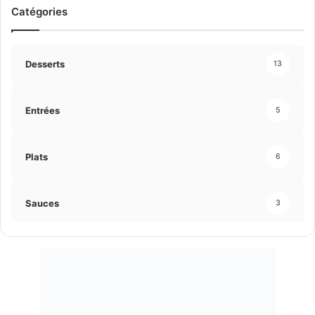
Catégories
é
a
d
n
e
t
Desserts
13
n
e
t
Entrées
5
e
Plats
6
Sauces
3