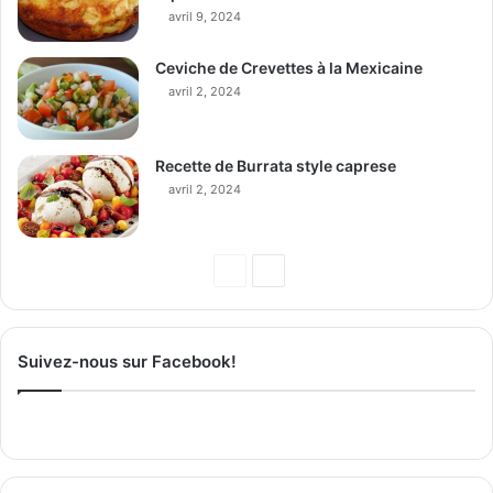
avril 9, 2024
Ceviche de Crevettes à la Mexicaine
avril 2, 2024
Recette de Burrata style caprese
avril 2, 2024
P
P
a
a
g
g
Suivez-nous sur Facebook!
e
e
p
s
r
u
é
i
c
v