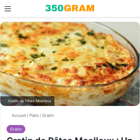
Menu
Switch skin
R
Gratin de Pâtes Moelleux
Accueil
/
Plats
/
Gratin
Gratin