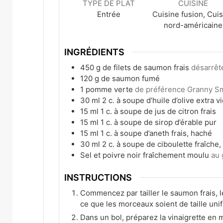
TYPE DE PLAT
CUISINE
Entrée
Cuisine fusion, Cui
nord-américaine
INGRÉDIENTS
450
g
de filets de saumon frais
désarrêt
120
g
de saumon fumé
1
pomme verte
de préférence Granny S
30
ml
2 c. à soupe d’huile d’olive extra v
15
ml
1 c. à soupe de jus de citron frais
15
ml
1 c. à soupe de sirop d’érable pur
15
ml
1 c. à soupe d’aneth frais, haché
30
ml
2 c. à soupe de ciboulette fraîche
Sel et poivre noir fraîchement moulu
au 
INSTRUCTIONS
Commencez par tailler le saumon frais, 
ce que les morceaux soient de taille uni
Dans un bol, préparez la vinaigrette en mé