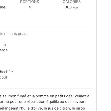
PORTIONS
CALORIES
sine
4
300
kcal
és et sans peau
mith
ierge
, hachée
goût
le saumon fumé et la pomme en petits dés. Veillez à
forme pour une répartition équilibrée des saveurs.
langeant l’huile d’olive, le jus de citron, le sirop